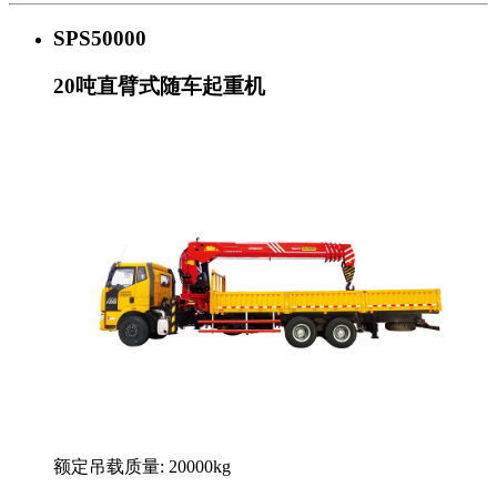
SPS50000
20吨直臂式随车起重机
额定吊载质量: 20000kg