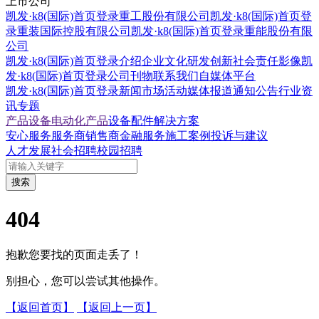
上市公司
凯发·k8(国际)首页登录重工股份有限公司
凯发·k8(国际)首页登
录重装国际控股有限公司
凯发·k8(国际)首页登录重能股份有限
公司
凯发·k8(国际)首页登录介绍
企业文化
研发创新
社会责任
影像凯
发·k8(国际)首页登录
公司刊物
联系我们
自媒体平台
凯发·k8(国际)首页登录新闻
市场活动
媒体报道
通知公告
行业资
讯
专题
产品设备
电动化产品
设备配件
解决方案
安心服务
服务商
销售商
金融服务
施工案例
投诉与建议
人才发展
社会招聘
校园招聘
搜索
404
抱歉您要找的页面走丢了！
别担心，您可以尝试其他操作。
【返回首页】
【返回上一页】