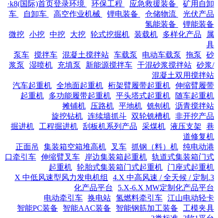
·k8(国际)首页登录环境
环保工程
应急救援装备
矿用自卸
车
自卸车
高空作业机械
锂电装备
仓储物流
光伏产品
氢能装备
锂能装备
微挖
小挖
中挖
大挖
轮式挖掘机
装载机
多样化产品
属
具
泵车
搅拌车
混凝土搅拌站
车载泵
电动车载泵
拖泵
砂
浆泵
湿喷机
充填泵
新能源搅拌车
干混砂浆搅拌站
砂浆/
混凝土双用搅拌站
汽车起重机
全地面起重机
桁架臂履带起重机
伸缩臂履带
起重机
多功能履带起重机
平头塔式起重机
随车起重机
摊铺机
压路机
平地机
铣刨机
沥青搅拌站
旋挖钻机
连续墙抓斗
双轮铣槽机
非开挖产品
掘进机
工程掘进机
刮板机系列产品
采煤机
液压支架
巷
道修复机
正面吊
集装箱空箱堆高机
叉车
抓钢（料）机
纯电动港
口牵引车
伸缩臂叉车
岸边集装箱起重机
轨道式集装箱门式
起重机
轮胎式集装箱门式起重机
门座式起重机
4.X 中高风速 / 全天候 / 定制
3.X 中低风速型风力发电机组
化产品平台
5.X-6.X MW定制化产品平台
电动牵引车
换电站
氢燃料牵引车
江山电动轻卡
智能PC装备
智能AAC装备
智能钢筋加工装备
工模夹具